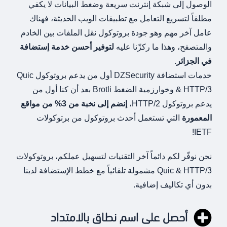
الوصول إلى شبكة إنترنت سريعة وضغط البيانات لا يكفي
مطلقاً لتسريع التعامل مع تطبيقات الويب الحديثة، فهناك
عامل آخر مهم وهو جودة بروتوكول نقل الملفات بين الخادم
والمتصفح، وهذا ما ركزّنا عليه
لتوفير أحسن خدمة إستضافة
في الجزائر
.
خدمات استضافة DZSecurity أول من يدعم بروتوكول Quic
& HTTP/3 وخوارزمية الضغط Brotli بعد أن كنا أول من
يدعم بروتوكول HTTP/2،
إنضم إلى نخبة من 3% من مواقع
المعمورة
التي تستعمل أحدث بروتوكول من برتوكولات
IETF!
نحن نوفّر لكم دائماً آخر التقنيات لتسهيل عملكم، بروتوكولات
Quic & HTTP/3 مشمولة تلقائياً مع خطط الإستضافة لدينا
بدون أي تكاليف إضافية.
أحصل على اسم نطاق بالامتداد