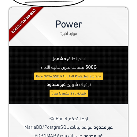
قدرة معالجة مضاعفة
Power
موارد أكبر؟
اسم نطاق
مشمول
500G
مساحة تخزين عالية الأداء
Pure NVMe SSD RAID 1+0 Protected Storage
ترافيك شهري
غير محدود
شهادة SSL مشمولة مجاناً
لوحة تحكم cPanel©
غير محدود
قواعد بيانات MariaDB/PostgreSQL
غير محدود
حسابات بريدية POP/IMAP