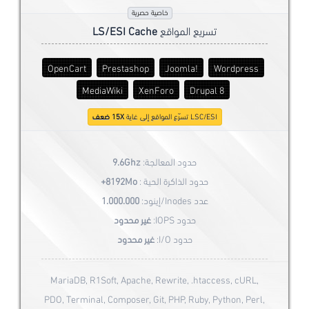
خاصية حصرية
تسريع المواقع
LS/ESI Cache
OpenCart
Prestashop
Joomla!
Wordpress
MediaWiki
XenForo
Drupal 8
LSC/ESI تسرّع المواقع إلى غاية
15X ضعف
حدود المعالجة:
9.6Ghz
حدود الذاكرة الحية :
8192Mo+
عدد Inodes/إينود:
1.000.000
حدود IOPS:
غير محدود
حدود I/O:
غير محدود
MariaDB, R1Soft, Apache, Rewrite, .htaccess, cURL,
PDO, Terminal, Composer, Git, PHP, Ruby, Python, Perl,