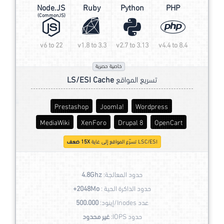
Node.JS
Ruby
Python
PHP
(CommonJS)
v6 to 22
v1.8 to 3.3
v2.7 to 3.13
v4.4 to 8.4
خاصية حصرية
تسريع المواقع
LS/ESI Cache
Prestashop
Joomla!
Wordpress
MediaWiki
XenForo
Drupal 8
OpenCart
LSC/ESI تسرّع المواقع إلى غاية
15X ضعف
حدود المعالجة:
4.8Ghz
حدود الذاكرة الحية :
2048Mo+
عدد Inodes/إينود:
500.000
حدود IOPS:
غير محدود