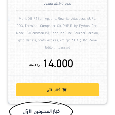
حدود I/O:
غير محدود
MariaDB, R1Soft, Apache, Rewrite, .htaccess, cURL,
PDO, Terminal, Composer, Git, PHP, Ruby, Python, Perl,
Node.JS (CommonJS), Zend, IonCube, SourceGuardian,
gzip, deflate, brotli, expires, xmlrpc, SOAP, DNS Zone
Editor, htpasswd
14.000
دج/ السنة
أطلب الآن
خيار المحترفين الأوّل