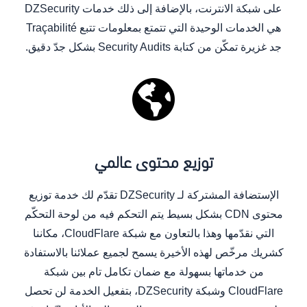
على شبكة الانترنت، بالإضافة إلى ذلك خدمات DZSecurity
هي الخدمات الوحيدة التي تتمتع بمعلومات تتبع Traçabilité
جد غزيرة تمكّن من كتابة Security Audits بشكل جدّ دقيق.
توزيع محتوى عالمي
الإستضافة المشتركة لـ DZSecurity تقدّم لك خدمة توزيع
محتوى CDN بشكل بسيط يتم التحكم فيه من لوحة التحكّم
التي نقدّمها وهذا بالتعاون مع شبكة CloudFlare، مكاننا
كشريك مرخّص لهذه الأخيرة يسمح لجميع عملائنا بالاستفادة
من خدماتها بسهولة مع ضمان تكامل تام بين شبكة
CloudFlare وشبكة DZSecurity، بتفعيل الخدمة لن تحصل