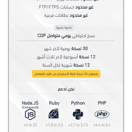
غير محدود
حسابات FTP/FTPS
غير محدود
نطاقات فرعية
خاصية حصرية
نسخ احتياطي
يومي متواصل CDP
30 نسخة
يومية لآخر شهر
12 نسخة
أسبوعية لآخر ثلاث أشهر
12 نسخة
شهرية لكل السنة
بمجموع 54 نسخة قابلة للاسترجاع من طرف المتعامل
نحن ندعم
Node.JS
Ruby
Python
PHP
(CommonJS)
v6 to 22
v1.8 to 3.3
v2.7 to 3.13
v4.4 to 8.4