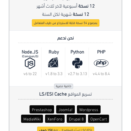
12 نسخة
أسبوعية لآخر ثلاث أشهر
12 نسخة
شهرية لكل السنة
بمجموع 54 نسخة قابلة للاسترجاع من طرف المتعامل
نحن ندعم
Node.JS
Ruby
Python
PHP
(CommonJS)
v6 to 22
v1.8 to 3.3
v2.7 to 3.13
v4.4 to 8.4
خاصية حصرية
تسريع المواقع
LS/ESI Cache
Prestashop
Joomla!
Wordpress
MediaWiki
XenForo
Drupal 8
OpenCart
LSC/ESI تسرّع المواقع إلى غاية
15X ضعف