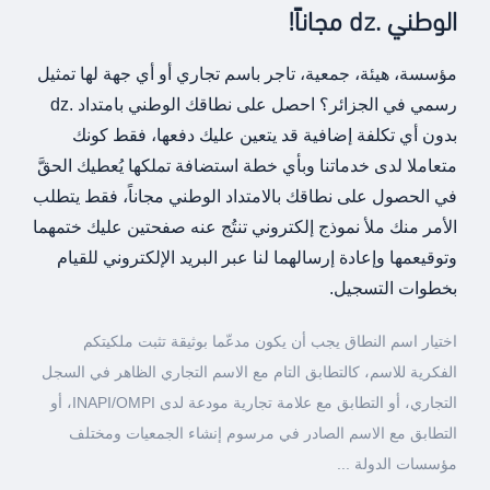
الوطني .dz مجاناً!
مؤسسة، هيئة، جمعية، تاجر باسم تجاري أو أي جهة لها تمثيل
رسمي في الجزائر؟ احصل على نطاقك الوطني بامتداد .dz
بدون أي تكلفة إضافية قد يتعين عليك دفعها، فقط كونك
متعاملا لدى خدماتنا وبأي خطة استضافة تملكها يُعطيك الحقَّ
في الحصول على نطاقك بالامتداد الوطني مجاناً، فقط يتطلب
الأمر منك ملأ نموذج إلكتروني تنتُج عنه صفحتين عليك ختمهما
وتوقيعمها وإعادة إرسالهما لنا عبر البريد الإلكتروني للقيام
بخطوات التسجيل.
اختيار اسم النطاق يجب أن يكون مدعّما بوثيقة تثبت ملكيتكم
الفكرية للاسم، كالتطابق التام مع الاسم التجاري الظاهر في السجل
التجاري، أو التطابق مع علامة تجارية مودعة لدى INAPI/OMPI، أو
التطابق مع الاسم الصادر في مرسوم إنشاء الجمعيات ومختلف
مؤسسات الدولة ...