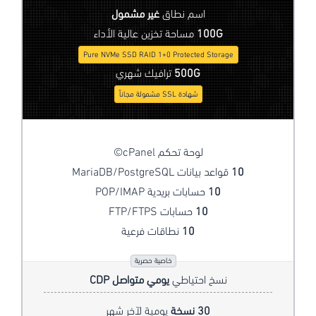
اسم نطاق
غير مشمول
100G
مساحة تخزين عالية الأداء
Pure NVMe SSD RAID 1+0 Protected Storage
500G
ترافيك شهري
شهادة SSL مشمولة مجاناً
لوحة تحكم cPanel©
10
قواعد بيانات MariaDB/PostgreSQL
10
حسابات بريدية POP/IMAP
10
حسابات FTP/FTPS
10
نطاقات فرعية
خاصية حصرية
نسخ احتياطي
يومي متواصل CDP
30 نسخة
يومية لآخر شهر