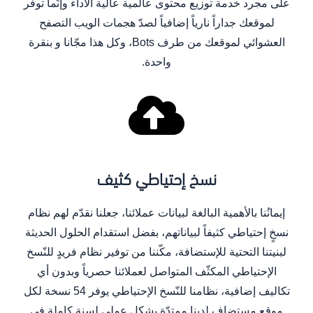
على مجرد خدمة توزيع محتوى عالمية عالية الأداء وإنّما توفر
لموقعك جداراً نارياً إضافياً لصدّ هجمات الويب التصفح
العشوائي لموقعك من طرف Bots، وكل هذا مجّانا و بنقرة
واحدة.
نسخ إحتياطي كثيف
إيمانُنا بالأهمية البالغة لبيانات عملائنا، جعلنا نقدّم لهم نظام
نسخٍ إحتياطي كثيفاً لبياناتهم، بفضل استقدام الحلول الحديثة
لبنيتنا التحتية للإستضافة، مكّننا من توفير نظام فريدٍ للنّسخ
الإحتياطي المكثّف المتواصل لعملائنا حصرياً وبدون أي
تكاليف إضافية، نظامنا للنّسخ الإحتياطي يوفر 54 نسخة لكل
موقع مستضافٍ لدينا ممتدّة بشكل عملي لسنة كاملة في