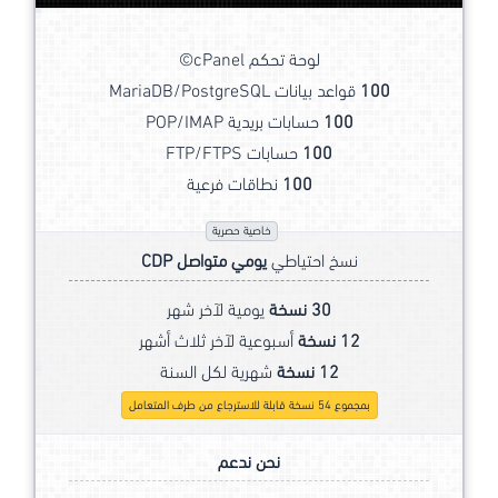
لوحة تحكم cPanel©
100
قواعد بيانات MariaDB/PostgreSQL
100
حسابات بريدية POP/IMAP
100
حسابات FTP/FTPS
100
نطاقات فرعية
خاصية حصرية
نسخ احتياطي
يومي متواصل CDP
30 نسخة
يومية لآخر شهر
12 نسخة
أسبوعية لآخر ثلاث أشهر
12 نسخة
شهرية لكل السنة
بمجموع 54 نسخة قابلة للاسترجاع من طرف المتعامل
نحن ندعم