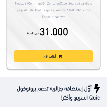
Node.JS (CommonJS), Zend, IonCube, SourceGuardian,
gzip, deflate, brotli, expires, xmlrpc, SOAP, DNS Zone
Editor, htpasswd
31.000
دج/ السنة
أطلب الآن
أوّل إستضافة جزائرية تدعم بروتوكول
Quic السريع وأكثر!